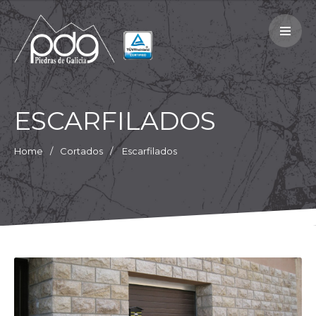
Empresa
Productos
Proyectos
Recomendaciones
ESCARFILADOS
Contacto
Política de calidad
Home
Cortados
Escarfilados