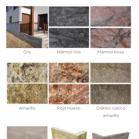
Gris
Mármol Gris
Mármol Rosa
Amarillo
Rojo Hueso
Granito rústico
amarillo