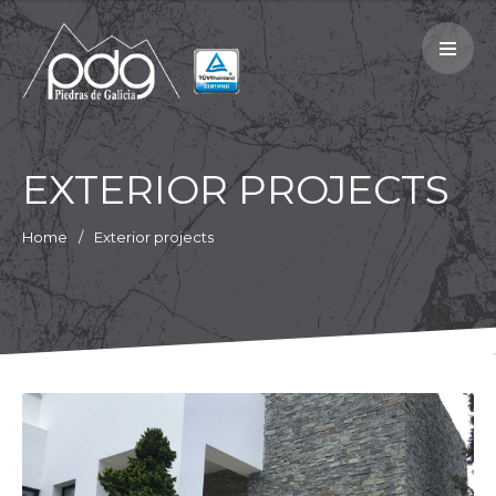
Company
Products
Projects
Recommendations
EXTERIOR PROJECTS
Contact
Home
Exterior projects
Aviso legal