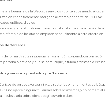
usuarios
me a la buena fe de la Web, sus servicios y contenidos siendo el usu
rización específicamente otorgada al efecto por parte de PIEDRAS D
xtos, gráficos, dibujos,
tware y en general cualquier clase de material accesible a través de l
 este efecto o de los que se empleen habitualmente a este efecto en I
dos de Terceros
i de forma directa ni subsidiaria, por ningún contenido, información
ra persona o entidad y que se comunique, difunda, transmita o exhiba 
idos y servicios prestados por Terceros
técnicos de enlaces, ya sean links, directorios o herramientas de bús
CIA no ejerce ninguna titularidad sobre los mismos, y no comercializa
 ni subsidiaria sobre dichas páginas web o sites.