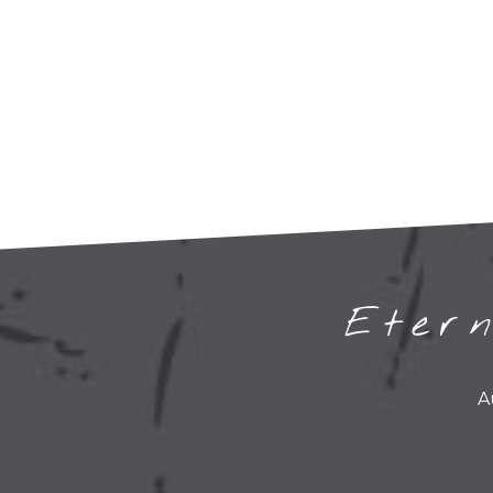
Eter
A