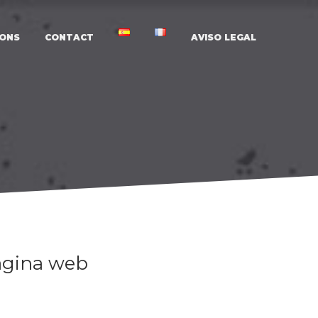
ONS
CONTACT
AVISO LEGAL
C
P
P
R
C
A
l
página web