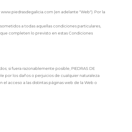
eb www.piedrasdegalicia.com (en adelante "Web"). Por la
sometidos a todas aquellas condiciones particulares,
 que completen lo previsto en estas Condiciones
idos; si fuera razonablemente posible, PIEDRAS DE
 por los daños o perjuicios de cualquier naturaleza
en el acceso a las distintas páginas web de la Web o