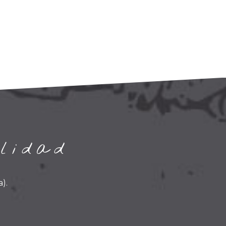
lidad
).