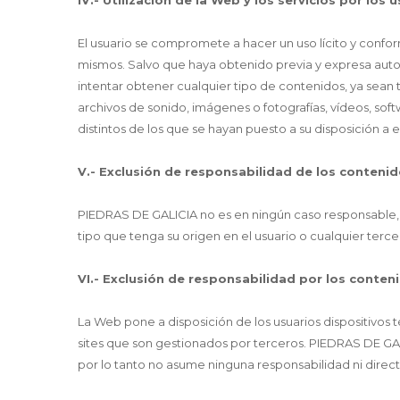
IV.- Utilización de la Web y los servicios por los 
El usuario se compromete a hacer un uso lícito y confor
mismos. Salvo que haya obtenido previa y expresa auto
intentar obtener cualquier tipo de contenidos, ya sean te
archivos de sonido, imágenes o fotografías, vídeos, sof
distintos de los que se hayan puesto a su disposición a
V.- Exclusión de responsabilidad de los conteni
PIEDRAS DE GALICIA no es en ningún caso responsable, n
tipo que tenga su origen en el usuario o cualquier terce
VI.- Exclusión de responsabilidad por los conten
La Web pone a disposición de los usuarios dispositivos 
sites que son gestionados por terceros. PIEDRAS DE GALI
por lo tanto no asume ninguna responsabilidad ni directa