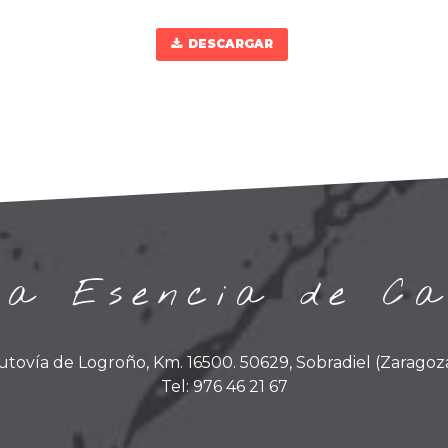
DESCARGAR
na Esencia de Ca
utovía de Logroño, Km. 16500. 50629, Sobradiel (Zaragoza
Tel: 976 46 21 67